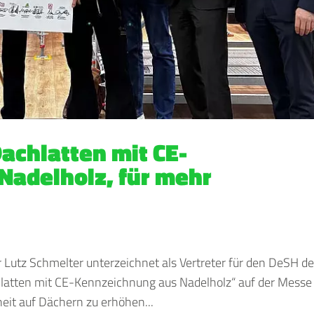
achlatten mit CE-
Nadelholz, für mehr
r Lutz Schmelter unterzeichnet als Vertreter für den DeSH d
latten mit CE-Kennzeichnung aus Nadelholz“ auf der Messe
heit auf Dächern zu erhöhen...