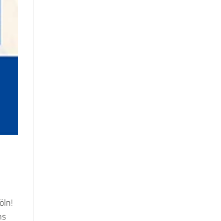
öln!
ns